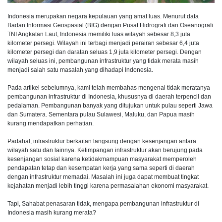
Indonesia merupakan negara kepulauan yang amat luas. Menurut data
Badan Informasi Geospasial (BIG) dengan Pusat Hidrografi dan Oseanografi
TNI Angkatan Laut, Indonesia memiliki luas wilayah sebesar 8,3 juta
kilometer persegi. Wilayah ini terbagi menjadi perairan sebesar 6,4 juta
kilometer persegi dan daratan seluas 1,9 juta kilometer persegi. Dengan
wilayah seluas ini, pembangunan infrastruktur yang tidak merata masih
menjadi salah satu masalah yang dihadapi Indonesia.
Pada artikel sebelumnya, kami telah membahas mengenai tidak meratanya
pembangunan infrastruktur di Indonesia, khususnya di daerah terpencil dan
pedalaman. Pembangunan banyak yang ditujukan untuk pulau seperti Jawa
dan Sumatera. Sementara pulau Sulawesi, Maluku, dan Papua masih
kurang mendapatkan perhatian.
Padahal, infrastruktur berkaitan langsung dengan kesenjangan antara
wilayah satu dan lainnya. Ketimpangan infrastruktur akan berujung pada
kesenjangan sosial karena ketidakmampuan masyarakat memperoleh
pendapatan tetap dan kesempatan kerja yang sama seperti di daerah
dengan infrastruktur memadai. Masalah ini juga dapat membuat tingkat
kejahatan menjadi lebih tinggi karena permasalahan ekonomi masyarakat.
Tapi, Sahabat penasaran tidak, mengapa pembangunan infrastruktur di
Indonesia masih kurang merata?