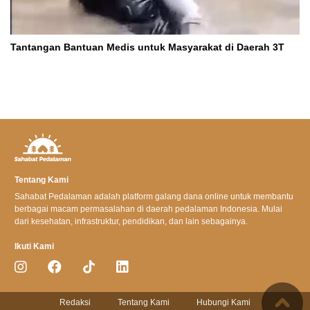
Tantangan Bantuan Medis untuk Masyarakat di Daerah 3T
Tentang Kami
Sahabat Pedalaman adalah platform galang dana online untuk membantu
berbagai macam permasalahan di daerah pedalaman Indonesia. Mulai
dari kesehatan, infrastruktur, pendidikan, dan lain sebagainya.
Ikuti Kami
Redaksi
Tentang Kami
Hubungi Kami